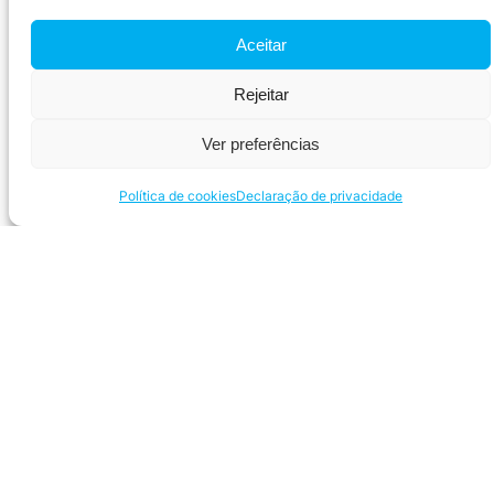
Aceitar
Rejeitar
Ver preferências
Navegue
Política de cookies
Declaração de privacidade
Redes sociais
Atendimento
CoSecurity – SP
Telefone: (11) 3393-1742
Telefone: (11) 97029-0103