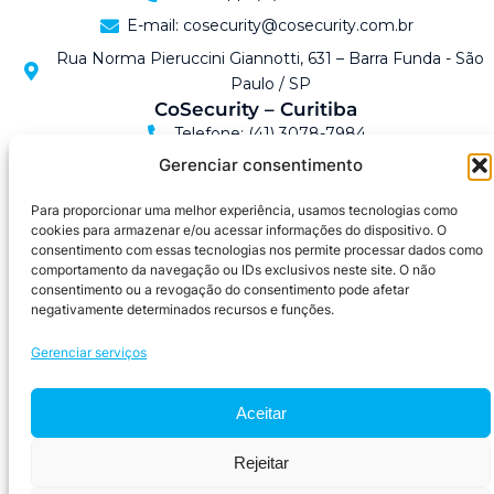
E-mail: cosecurity@cosecurity.com.br
Rua Norma Pieruccini Giannotti, 631 – Barra Funda - São
Paulo / SP
CoSecurity – Curitiba
Telefone: (41) 3078-7984
Gerenciar consentimento
WhatsApp: (41) 99696-0532
E-mail: cosecurity@cosecurity.com.br
Para proporcionar uma melhor experiência, usamos tecnologias como
cookies para armazenar e/ou acessar informações do dispositivo. O
Endereço: Av. Anita Garibaldi, 2811 São Lourenço –
consentimento com essas tecnologias nos permite processar dados como
Curitiba / PR
comportamento da navegação ou IDs exclusivos neste site. O não
CoSecurity – RJ
consentimento ou a revogação do consentimento pode afetar
Telefone: (21) 2430-1800
negativamente determinados recursos e funções.
WhatsApp: (21) 96869-6393
Gerenciar serviços
E-mail: cosecurity@cosecurity.com.br
Endereço: Rua Alberto Cavalcanti, 681 - Recreio dos
Aceitar
Bandeirantes, Rio de Janeiro - RJ
Rejeitar
2026 © | Todos os direitos reservados |