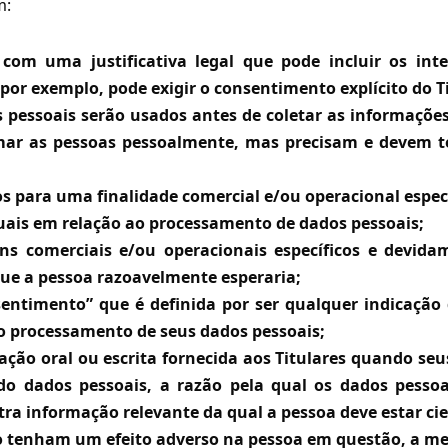
m:
 com uma justificativa legal que pode incluir os int
 por exemplo, pode exigir o consentimento explícito do T
 pessoais serão usados antes de coletar as informações 
rmar as pessoas pessoalmente, mas precisam e devem te
os para uma finalidade comercial e/ou operacional especí
tuais em relação ao processamento de dados pessoais;
ns comerciais e/ou operacionais específicos e devida
ue a pessoa razoavelmente esperaria;
nsentimento” que é definida por ser qualquer indicação
ao processamento de seus dados pessoais;
ração oral ou escrita fornecida aos Titulares quando se
do dados pessoais, a razão pela qual os dados pesso
a informação relevante da qual a pessoa deve estar cie
 tenham um efeito adverso na pessoa em questão, a menos