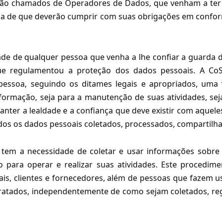
 serão chamados de Operadores de Dados, que venham a te
ia de que deverão cumprir com suas obrigações em conform
dade de qualquer pessoa que venha a lhe confiar a guarda 
que regulamentou a proteção dos dados pessoais. A Co
pessoa, seguindo os ditames legais e apropriados, um
formação, seja para a manutenção de suas atividades, sej
nter a lealdade e a confiança que deve existir com aquel
odos os dados pessoais coletados, processados, compartilha
de, tem a necessidade de coletar e usar informações so
o para operar e realizar suas atividades. Este procedime
ciais, clientes e fornecedores, além de pessoas que fazem u
ratados, independentemente de como sejam coletados, regi