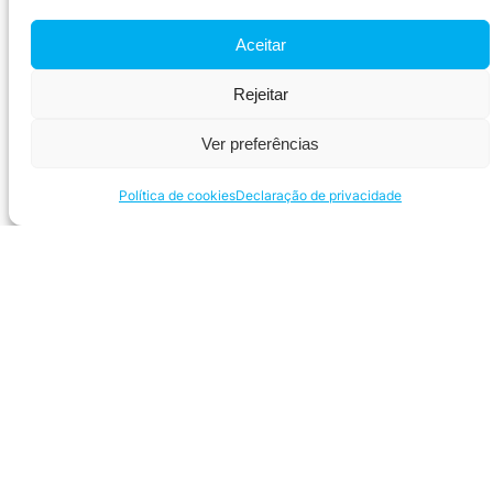
Aceitar
Rejeitar
Ver preferências
Navegue
Política de cookies
Declaração de privacidade
Redes sociais
Atendimento
CoSecurity – SP
Telefone: (11) 3393-1742
Telefone: (11) 97029-0103