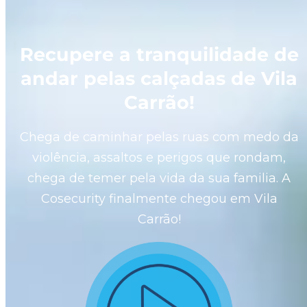
Recupere a tranquilidade de
andar pelas calçadas de Vila
Carrão!
Chega de caminhar pelas ruas com medo da
violência, assaltos e perigos que rondam,
chega de temer pela vida da sua familia. A
Cosecurity finalmente chegou em
Vila
Carrão!