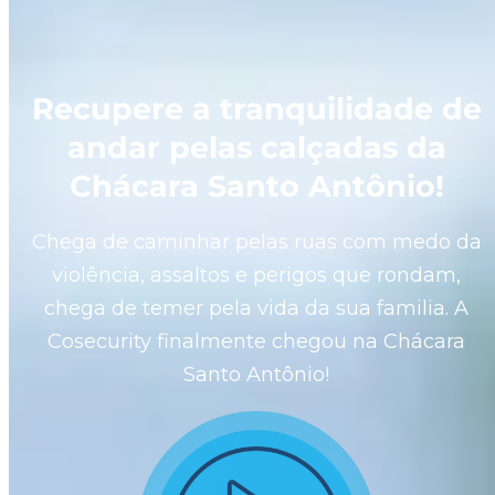
Recupere a tranquilidade de
andar pelas calçadas da
Chácara Santo Antônio!
Chega de caminhar pelas ruas com medo da
violência, assaltos e perigos que rondam,
chega de temer pela vida da sua familia. A
Cosecurity finalmente chegou na
Chácara
Santo Antônio
!